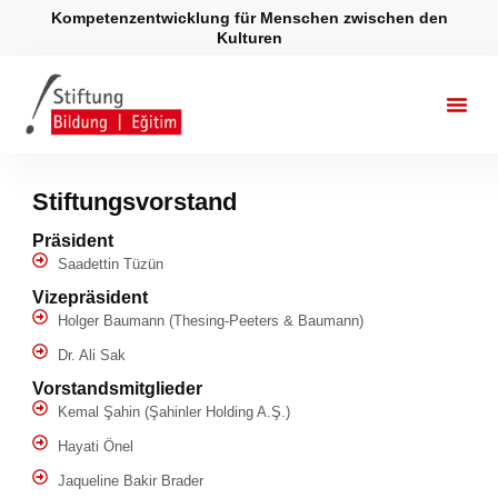
Zum
Kompetenzentwicklung für Menschen zwischen den
Inhalt
Kulturen
springen
Stiftungsvorstand
Präsident
Saadettin Tüzün
Vizepräsident
Holger Baumann (Thesing-Peeters & Baumann)
Dr. Ali Sak
Vorstandsmitglieder
Kemal Şahin (Şahinler Holding A.Ş.)
Hayati Önel
Jaqueline Bakir Brader