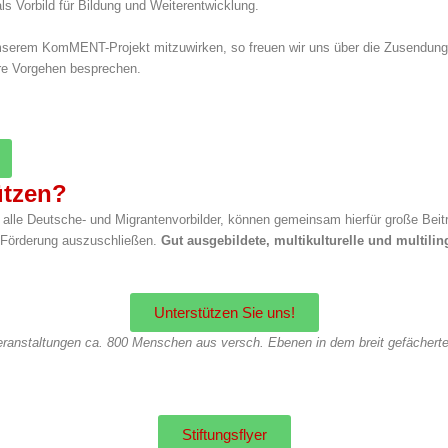
s Vorbild für Bildung und Weiterentwicklung.
mserem KomMENT-Projekt mitzuwirken, so freuen wir uns über die Zusendung 
re Vorgehen besprechen.
ützen?
 alle Deutsche- und Migrantenvorbilder, können gemeinsam hierfür große Beiträ
e Förderung auszuschließen.
Gut ausgebildete, multikulturelle und multil
Unterstützen Sie uns!
tveranstaltungen ca. 800 Menschen aus versch. Ebenen in dem breit gefäche
Stiftungsflyer