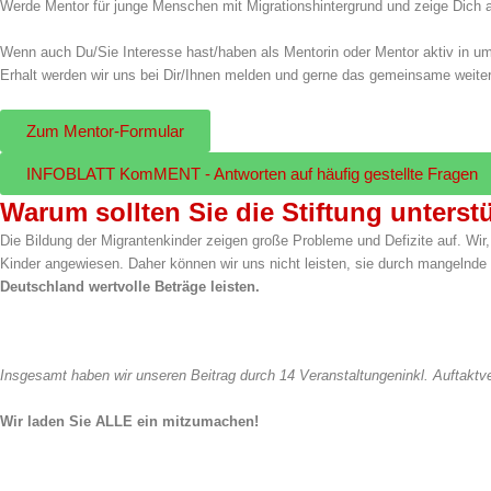
Werde Mentor für junge Menschen mit Migrationshintergrund und zeige Dich al
Wenn auch Du/Sie Interesse hast/haben als Mentorin oder Mentor aktiv in u
Erhalt werden wir uns bei Dir/Ihnen melden und gerne das gemeinsame weite
Zum Mentor-Formular
INFOBLATT KomMENT - Antworten auf häufig gestellte Fragen
Warum sollten Sie die Stiftung unterst
Die Bildung der Migrantenkinder zeigen große Probleme und Defizite auf. Wir,
Kinder angewiesen. Daher können wir uns nicht leisten, sie durch mangelnd
Deutschland wertvolle Beträge leisten.
Insgesamt haben wir unseren Beitrag durch 14 Veranstaltungeninkl. Auftak
Wir laden Sie ALLE ein mitzumachen!