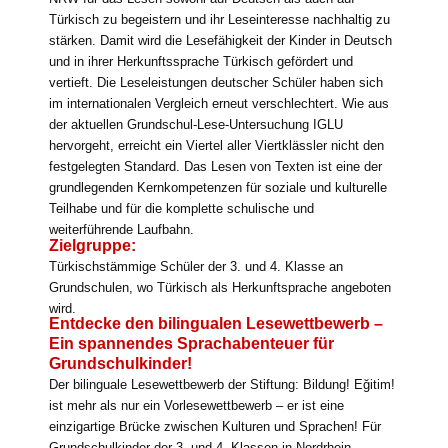
Türkisch zu begeistern und ihr Leseinteresse nachhaltig zu
stärken. Damit wird die Lesefähigkeit der Kinder in Deutsch
und in ihrer Herkunftssprache Türkisch gefördert und
vertieft. Die Leseleistungen deutscher Schüler haben sich
im internationalen Vergleich erneut verschlechtert. Wie aus
der aktuellen Grundschul-Lese-Untersuchung IGLU
hervorgeht, erreicht ein Viertel aller Viert­klässler nicht den
festgelegten Standard. Das Lesen von Texten ist eine der
grundlegenden Kernkompetenzen für soziale und kulturelle
Teilhabe und für die komplette schulische und
weiterführende Laufbahn.
Zielgruppe:
Türkischstämmige Schüler der 3. und 4. Klasse an
Grundschulen, wo Türkisch als Herkunft­sprache angeboten
wird.
Entdecke den bilingualen Lesewettbewerb –
Ein spannendes Sprachabenteuer für
Grundschulkinder!
Der bilinguale Lesewettbewerb der Stiftung: Bildung! Eğitim!
ist mehr als nur ein Vorlesewettbewerb – er ist eine
einzigartige Brücke zwischen Kulturen und Sprachen! Für
Grundschulkinder der 3. und 4. Klassen in Nordrhein-