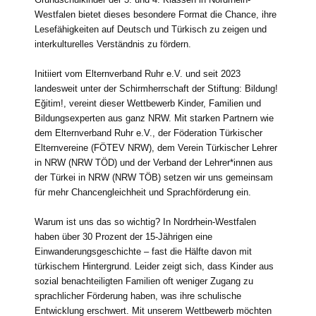
Westfalen bietet dieses besondere Format die Chance, ihre
Lesefähigkeiten auf Deutsch und Türkisch zu zeigen und
interkulturelles Verständnis zu fördern.
Initiiert vom Elternverband Ruhr e.V. und seit 2023
landesweit unter der Schirmherrschaft der Stiftung: Bildung!
Eğitim!, vereint dieser Wettbewerb Kinder, Familien und
Bildungsexperten aus ganz NRW. Mit starken Partnern wie
dem Elternverband Ruhr e.V., der Föderation Türkischer
Elternvereine (FÖTEV NRW), dem Verein Türkischer Lehrer
in NRW (NRW TÖD) und der Verband der Lehrer*innen aus
der Türkei in NRW (NRW TÖB) setzen wir uns gemeinsam
für mehr Chancengleichheit und Sprachförderung ein.
Warum ist uns das so wichtig? In Nordrhein-Westfalen
haben über 30 Prozent der 15-Jährigen eine
Einwanderungsgeschichte – fast die Hälfte davon mit
türkischem Hintergrund. Leider zeigt sich, dass Kinder aus
sozial benachteiligten Familien oft weniger Zugang zu
sprachlicher Förderung haben, was ihre schulische
Entwicklung erschwert. Mit unserem Wettbewerb möchten