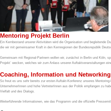
Mentoring Projekt Berlin
Ein Kernbestand unserer Aktivitäten wird die Organisation und begleitende D
die wir mit gemeinsamer Kraft in den Kernregionen der Bundesrepublik Deutsc
Gemeinsam mit Regional-Partnern wollen wir, zunächst in Berlin und Köln, sp
Projekt` wecken, welches wir zum Anlass unserer Auftaktveranstaltungen ein
Coaching, Information und Networking
So freut es uns sehr bereits zur ersten Auftakt-Konferenz unseres Mentor
UnternehmerInnen und hohe VertreterInnen aus der Politik empfangen zu hab
Vielfalt und des Dialogs.
Weiterführende Informationen, wie das Programm und die offizielle Pressemit