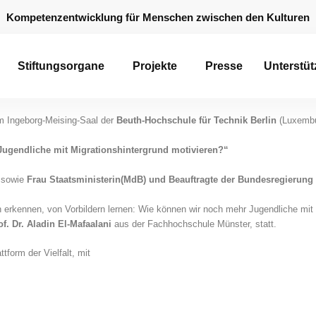
Kompetenzentwicklung für Menschen zwischen den Kulturen
Stiftungsorgane
Projekte
Presse
Unterstüt
m Ingeborg-Meising-Saal der
Beuth-Hochschule für Technik Berlin
(Luxembur
Jugendliche mit Migrationshintergrund motivieren?“
sowie
Frau Staatsministerin(MdB) und Beauftragte der Bundesregierung f
kennen, von Vorbildern lernen: Wie können wir noch mehr Jugendliche mit Mi
of. Dr. Aladin El-Mafaalani
aus der Fachhochschule Münster, statt.
form der Vielfalt, mit