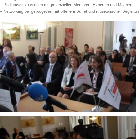
– Podiumsdiskussionen mit potenziellen Mentoren, Experten und Machern
– Networking bei get-together mit offenem Buffet und musikalischer Begleitu