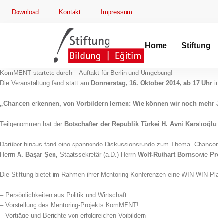
Zum
Download
Kontakt
Impressum
Inhalt
springen
Home
Stiftung
KomMENT startete durch – Auftakt für Berlin und Umgebung!
Die Veranstaltung fand statt am
Donnerstag, 16. Oktober 2014, ab 17 Uhr
i
„Chancen erkennen, von Vorbildern lernen: Wie können wir noch mehr 
Teilgenommen hat der
Botschafter der Republik Türkei
H. Avni Karslıoğlu
Darüber hinaus fand eine spannende Diskussionsrunde zum Thema „Chancen er
Herrn
A. Başar Şen,
Staatssekretär (a.D.) Herrn
Wolf-Ruthart Born
sowie
Pr
Die Stiftung bietet im Rahmen ihrer Mentoring-Konferenzen eine WIN-WIN-Platt
– Persönlichkeiten aus Politik und Wirtschaft
– Vorstellung des Mentoring-Projekts KomMENT!
– Vorträge und Berichte von erfolgreichen Vorbildern